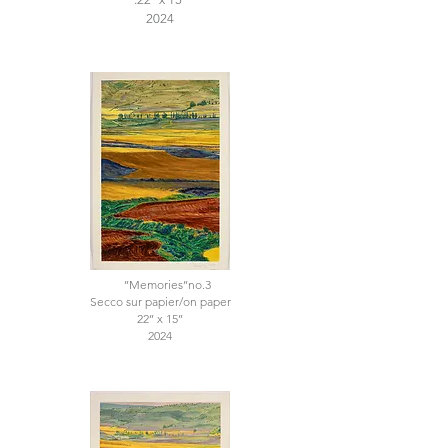
2024
’’Memories’’no.3
Secco sur papier/on paper
22’’ x 15’’
2024