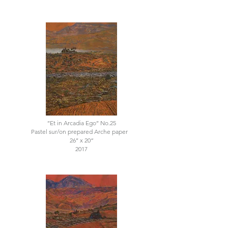
’’Et in Arcadia Ego’’ No.25
Pastel sur/on prepared Arche paper
26’’ x 20“
2017