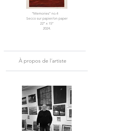
’’Memories’’ no.4
Secco sur papier/on paper
22’’ x 15’’
2024.
À propos de l´artiste