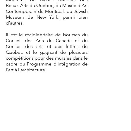
Beaux-Arts du Québec, du Musée d’Art
Contemporain de Montréal, du Jewish
Museum de New York, parmi bien
d’autres.
Il est le récipiendaire de bourses du
Conseil des Arts du Canada et du
Conseil des arts et des lettres du
Québec et le gagnant de plusieurs
compétitions pour des murales dans le
cadre du Programme d’intégration de
l’art à l’architecture.
Durant les années 80, il a été le
conservateur et directeur de la galerie
d’art du Centre Saidye Bronfman et
professeur à l’Université Concordia.
Entre 1991 et 2024 il a été professeur
titulaire à l’université de Montréal ou il
a enseigné les arts visuels.