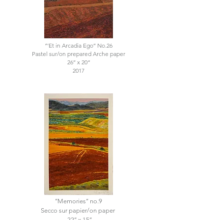
’
’Et in Arcadia Ego’’ No.26
Pastel sur/on prepared Arche paper
26’’ x 20“
2017
’’Memories’’ no.9
Secco sur papier/on paper
.22’’ x 15’’