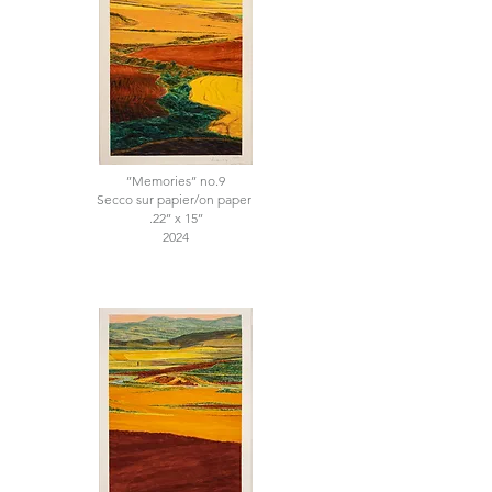
’’Memories’’ no.9
Secco sur papier/on paper
.22’’ x 15’’
2024